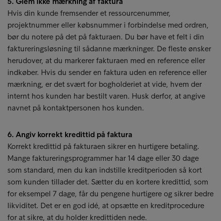
5. Glem ikke mærkning af faktura
Hvis din kunde fremsender et ressourcenummer,
projektnummer eller købsnummer i forbindelse med ordren,
bør du notere på det på fakturaen. Du bør have et felt i din
faktureringsløsning til sådanne mærkninger. De fleste ønsker
herudover, at du markerer fakturaen med en reference eller
indkøber. Hvis du sender en faktura uden en reference eller
mærkning, er det svært for bogholderiet at vide, hvem der
internt hos kunden har bestilt varen. Husk derfor, at angive
navnet på kontaktpersonen hos kunden.
6. Angiv korrekt kredittid på faktura
Korrekt kredittid på fakturaen sikrer en hurtigere betaling.
Mange faktureringsprogrammer har 14 dage eller 30 dage
som standard, men du kan indstille kreditperioden så kort
som kunden tillader det. Sætter du en kortere kredittid, som
for eksempel 7 dage, får du pengene hurtigere og sikrer bedre
likviditet. Det er en god idé, at opsætte en kreditprocedure
for at sikre, at du holder kredittiden nede.