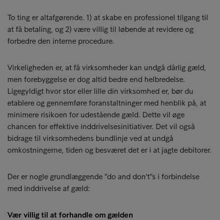
To ting er altafgørende. 1) at skabe en professionel tilgang til
at få betaling, og 2) være villig til løbende at revidere og
forbedre den interne procedure.
Virkeligheden er, at få virksomheder kan undgå dårlig gæld,
men forebyggelse er dog altid bedre end helbredelse.
Ligegyldigt hvor stor eller lille din virksomhed er, bør du
etablere og gennemføre foranstaltninger med henblik på, at
minimere risikoen for udestående gæld. Dette vil øge
chancen for effektive inddrivelsesinitiativer. Det vil også
bidrage til virksomhedens bundlinje ved at undgå
omkostningerne, tiden og besværet det er i at jagte debitorer.
Der er nogle grundlæggende "do and don't"s i forbindelse
med inddrivelse af gæld:
Vær villig til at forhandle om gælden