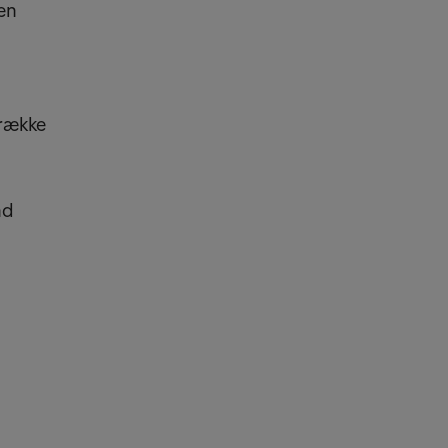
en
 række
nd