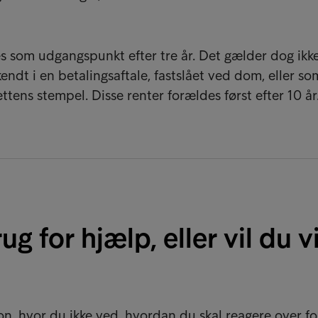
es som udgangspunkt efter tre år. Det gælder dog ikk
kendt i en betalingsaftale, fastslået ved dom, eller so
ttens stempel. Disse renter forældes først efter 10 år
ug for hjælp, eller vil du v
ion, hvor du ikke ved, hvordan du skal reagere over fo