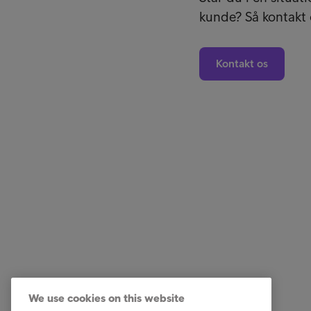
kunde? Så kontakt os
Kontakt os
Services
Genveje
Vores services
Karriere
We use cookies on this website