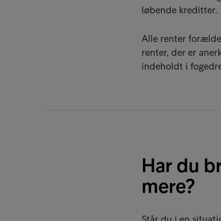
løbende kreditter.
Alle renter foræld
renter, der er aner
indeholdt i fogedre
Har du br
mere?
Står du i en situat