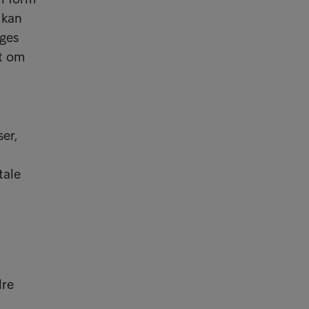
 kan
ages
et om
er,
tale
dre