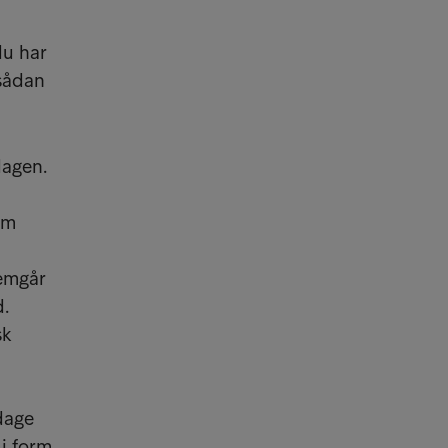
du har
 sådan
dagen.
om
remgår
d.
sk
dage
i form