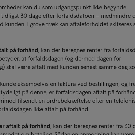
somheder kan du som udgangspunkt ikke begynde
 tidligst 30 dage efter forfaldsdatoen – medmindre 
ed kunden. I grove træk kan aftaleforholdet skitseres
talt på forhånd
, kan der beregnes renter fra forfalds
betyder, at forfaldsdagen (og dermed dagen for
g) skal være aftalt med kunden senest samme dag s
.
kunde eksempelvis en faktura ved bestillingen, og f
tydeligt på denne, er forfaldsdagen aftalt på forhån
rimod tilsendt en ordrebekræftelse efter en telefoni
forfaldsdagen ikke aftalt på forhånd.
er aftalt på forhånd
, kan der beregnes renter fra 30 
 anmodet om betaling. Sådan en anmodning kan være 