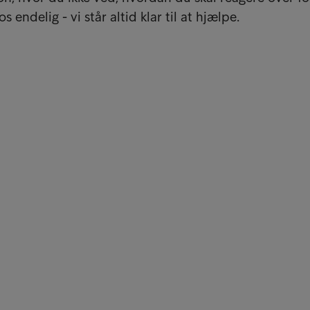
 endelig - vi står altid klar til at hjælpe.
Kun
 hos Intrum
Inve