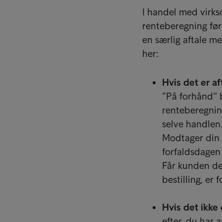
I handel med virk
renteberegning før
en særlig aftale m
her:
Hvis det er af
”På forhånd” 
renteberegnin
selve handlen
Modtager din 
forfaldsdagen 
Får kunden de
bestilling, er 
Hvis det ikke 
efter, du har