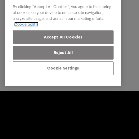
Brancher
Newsro
By clicking “Accept All Cookies”, you agree to the storing
Rapporter & indsigt
Kontakt 
of cookies on your device to enhance site navigation,
analyze site usage, and assist in our marketing efforts.
Om Intrum
Cookie politik
Vores markeder
Accept All Cookies
Reject All
Cookie Settings
© Intrum 2025
Fortroligh