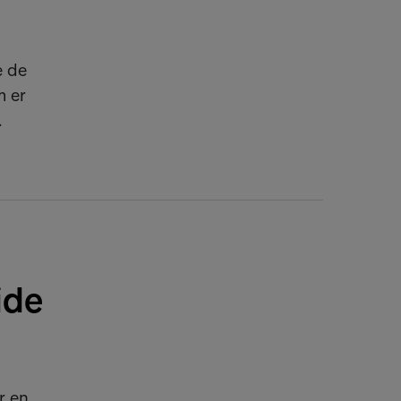
e de
m er
.
ide
r en