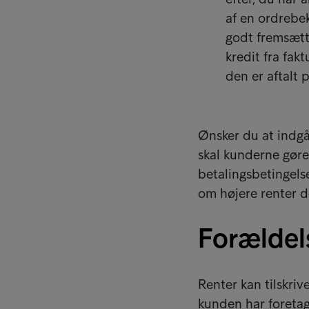
af en ordrebek
godt fremsætt
kredit fra fak
den er aftalt p
Ønsker du at indgå
skal kunderne gør
betalingsbetingels
om højere renter de
Forældels
Renter kan tilskri
kunden har foretage