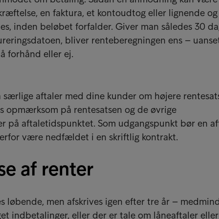
ræftelse, en faktura, et kontoudtog eller lignende og
es, inden beløbet forfalder. Giver man således 30 d
tureringsdatoen, bliver renteberegningen ens – uans
å forhånd eller ej.
 særlige aftaler med dine kunder om højere rentesats
es opmærksom på rentesatsen og de øvrige
er på aftaletidspunktet. Som udgangspunkt bør en af
rfor være nedfældet i en skriftlig kontrakt.
e af renter
ves løbende, men afskrives igen efter tre år – medmin
t indbetalinger, eller der er tale om låneaftaler eller