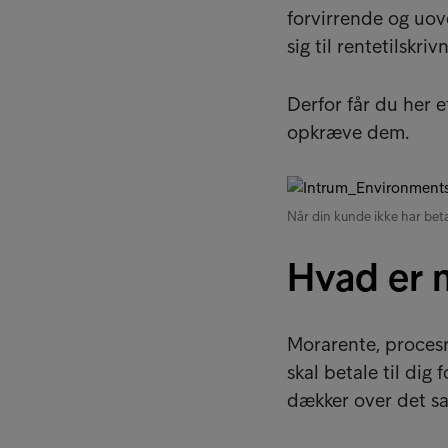
forvirrende og uove
sig til rentetilskri
Derfor får du her e
opkræve dem.
Når din kunde ikke har betal
Hvad er 
Morarente, procesr
skal betale til dig 
dækker over det s