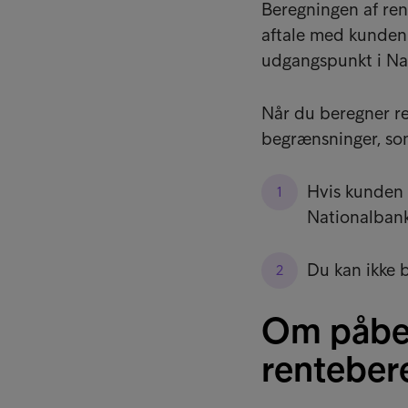
Beregningen af ren
aftale med kunden o
udgangspunkt i Na
Når du beregner r
begrænsninger, som
Hvis kunden 
Nationalbank
Du kan ikke 
Om påbe
renteber