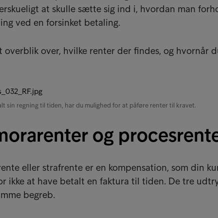
rskueligt at skulle sætte sig ind i, hvordan man forh
vning ved en forsinket betaling.
t overblik over, hvilke renter der findes, og hvornår 
t sin regning til tiden, har du mulighed for at påføre renter til kravet.
morarenter og procesrent
ente eller strafrente er en kompensation, som din k
for ikke at have betalt en faktura til tiden. De tre udtr
amme begreb.