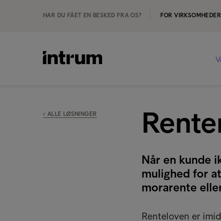
HAR DU FÅET EN BESKED FRA OS?
FOR VIRKSOMHEDE
V
Renter
‹ ALLE LØSNINGER
Når en kunde ik
mulighed for a
morarente eller
Renteloven er imid