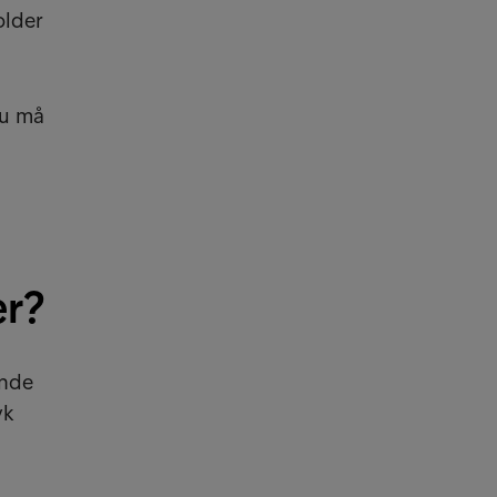
older
du må
er?
unde
yk