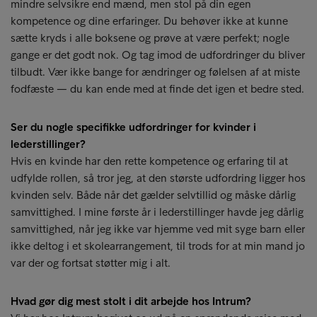
mindre selvsikre end mænd, men stol på din egen
kompetence og dine erfaringer. Du behøver ikke at kunne
sætte kryds i alle boksene og prøve at være perfekt; nogle
gange er det godt nok. Og tag imod de udfordringer du bliver
tilbudt. Vær ikke bange for ændringer og følelsen af at miste
fodfæste — du kan ende med at finde det igen et bedre sted.
Ser du nogle specifikke udfordringer for kvinder i
lederstillinger?
Hvis en kvinde har den rette kompetence og erfaring til at
udfylde rollen, så tror jeg, at den største udfordring ligger hos
kvinden selv. Både når det gælder selvtillid og måske dårlig
samvittighed. I mine første år i lederstillinger havde jeg dårlig
samvittighed, når jeg ikke var hjemme ved mit syge barn eller
ikke deltog i et skolearrangement, til trods for at min mand jo
var der og fortsat støtter mig i alt.
Hvad gør dig mest stolt i dit arbejde hos Intrum?