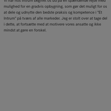
Vi har hos Intrum begivet os ud på en spændende rejse med
mulighed for en gradvis opbygning, som gør det muligt for os
at dele og udnytte den bedste praksis og kompetence i "Et
Intrum" på tværs af alle markeder. Jeg er stolt over at tage del
i dette, at fortsætte med at motivere vores ansatte og ikke
mindst at gøre en forskel.