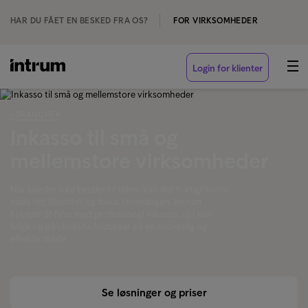
HAR DU FÅET EN BESKED FRA OS?
FOR VIRKSOMHEDER
Login for klienter
‹ BRANCHER
Inkasso til små og
mellemstore virksomheder
Når kunder ikke betaler til tiden, kan det hurtigt koste
både tid, likviditet og fokus i hverdagen. Intrum
hjælper SMV’er med professionel inkasso, så I kan
følge op på ubetalte fakturaer på en ordentlig og
effektiv måde.
Se løsninger og priser