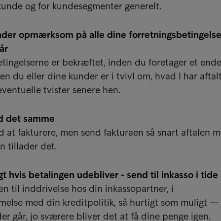
kunde og for kundesegmenter generelt.
nder opmærksom på alle dine forretningsbetingelse
år
etingelserne er bekræftet, inden du foretager et ende
ken du eller dine kunder er i tvivl om, hvad I har aftal
eventuelle tvister senere hen.
d det samme
d at fakturere, men send fakturaen så snart aftalen 
 tillader det.
t hvis betalingen udebliver - send til inkasso i tide
n til inddrivelse hos din inkassopartner, i
else med din kreditpolitik, så hurtigt som muligt — 
er går, jo sværere bliver det at få dine penge igen.