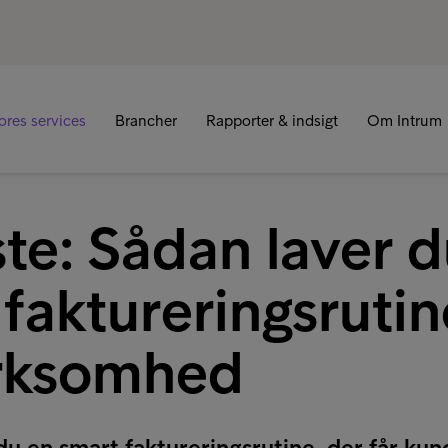
R
ores services
Brancher
Rapporter & indsigt
Om Intrum
ste: Sådan laver 
faktureringsrutine
irksomhed
u en smart faktureringsrutine, der får kund