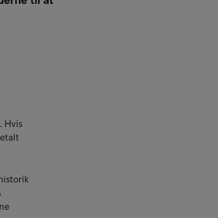
. Hvis
etalt
historik
s
ine