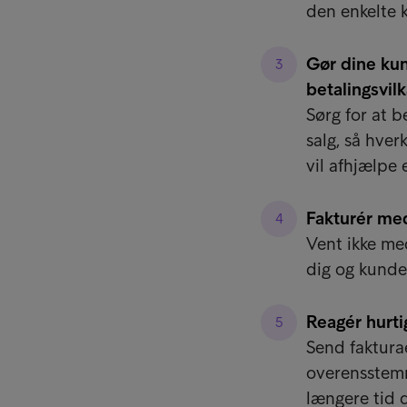
den enkelte 
Gør dine ku
betalingsvilk
Sørg for at b
salg, så hver
vil afhjælpe 
Fakturér me
Vent ikke me
dig og kunden
Reagér hurtig
Send fakturae
overensstemm
længere tid d