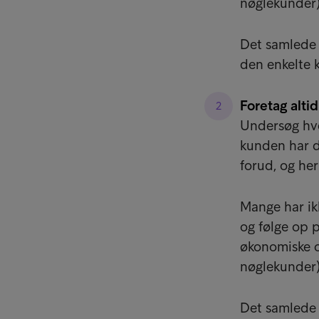
nøglekunder)
Det samlede 
den enkelte 
Foretag alti
Undersøg hve
kunden har d
forud, og her
Mange har ikk
og følge op 
økonomiske o
nøglekunder)
Det samlede 