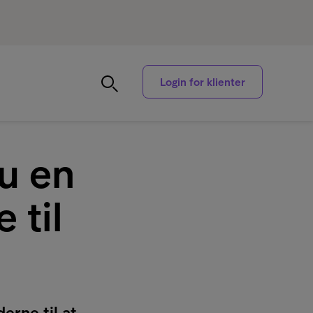
Login for klienter
du en
 til
erne til at