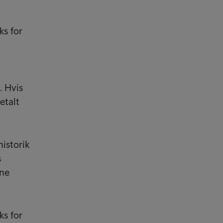
ks for
. Hvis
etalt
historik
s
ine
ks for