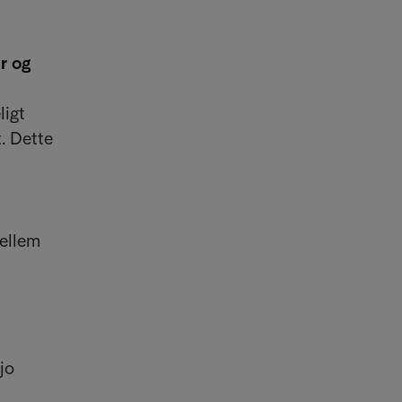
r og
ligt
t. Dette
mellem
jo