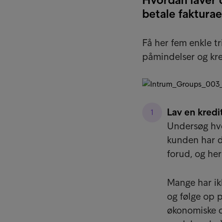
betale fakturae
Få her fem enkle tr
påmindelser og kre
Lav en kredit
Undersøg hve
kunden har d
forud, og her
Mange har ikk
og følge op 
økonomiske o