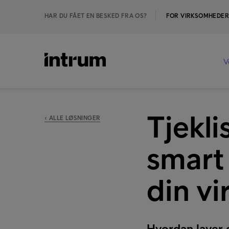
HAR DU FÅET EN BESKED FRA OS?
FOR VIRKSOMHEDE
V
Tjekli
‹ ALLE LØSNINGER
smart 
din v
Hvordan laver d