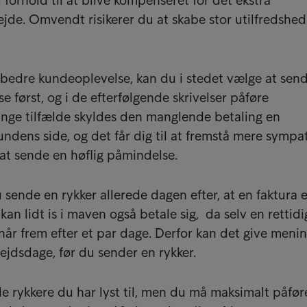
forhold til at blive kompenseret for det ekstra
ejde. Omvendt risikerer du at skabe stor utilfredshed
n bedre kundeoplevelse, kan du i stedet vælge at sen
 først, og i de efterfølgende skrivelser påføre
ange tilfælde skyldes den manglende betaling en
ndens side, og det får dig til at fremstå mere sympat
at sende en høflig påmindelse.
 sende en rykker allerede dagen efter, at en faktura e
kan lidt is i maven også betale sig, da selv en rettidi
 når frem efter et par dage. Derfor kan det give menin
ejdsdage, før du sender en rykker.
e rykkere du har lyst til, men du må maksimalt påfør