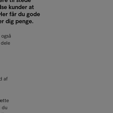
dse kunder at
Her får du gode
er dig penge.
r også
 dele
d af
ætte
l du