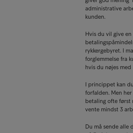
giver god mening i 
administrative arb
kunden.
Hvis du vil give e
betalingspåmindelse
rykkergebyret. I m
forglemmelse fra ku
hvis du nøjes med 
I princippet kan du
forfalden. Men her 
betaling ofte først
vente mindst 3 arb
Du må sende alle d