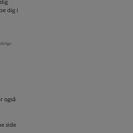
 dig
e dig i
dårlige
ar også
e side