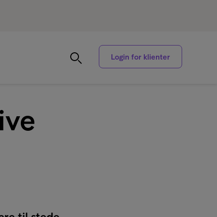
Login for klienter
ive
re til stede