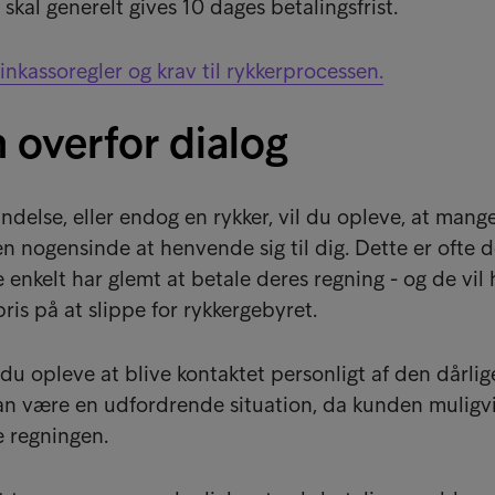
skal generelt gives 10 dages betalingsfrist.
nkassoregler og krav til rykkerprocessen.
 overfor dialog
delse, eller endog en rykker, vil du opleve, at mang
n nogensinde at henvende sig til dig. Dette er ofte 
enkelt har glemt at betale deres regning - og de vil 
ris på at slippe for rykkergebyret.
l du opleve at blive kontaktet personligt af den dårlig
kan være en udfordrende situation, da kunden muligvi
le regningen.