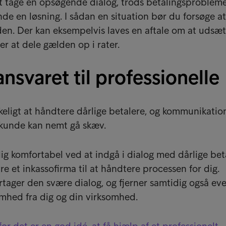
 tage en opsøgende dialog, trods betalingsproblemer
 finde en løsning. I sådan en situation bør du forsøge a
en. Der kan eksempelvis laves en aftale om at udsæt
ler at dele gælden op i rater.
nsvaret til professionelle
eligt at håndtere dårlige betalere, og kommunikatio
 kunde kan nemt gå skæv.
dig komfortabel ved at indgå i dialog med dårlige bet
e et inkassofirma til at håndtere processen for dig.
rtager den svære dialog, og fjerner samtidig også ev
hed fra dig og din virksomhed.