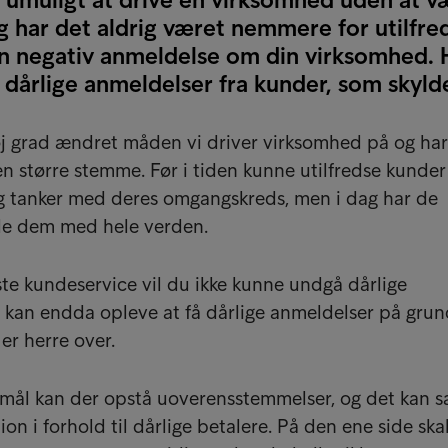
g har det aldrig været nemmere for utilfre
en negativ anmeldelse om din virksomhed. 
å dårlige anmeldelser fra kunder, som skyld
høj grad ændret måden vi driver virksomhed på og ha
en større stemme. Før i tiden kunne utilfredse kunder
g tanker med deres omgangskreds, men i dag har de
ele dem med hele verden.
e kundeservice vil du ikke kunne undgå dårlige
 kan endda opleve at få dårlige anmeldelser på grun
er herre over.
mål kan der opstå uoverensstemmelser, og det kan s
tion i forhold til dårlige betalere. På den ene side ska