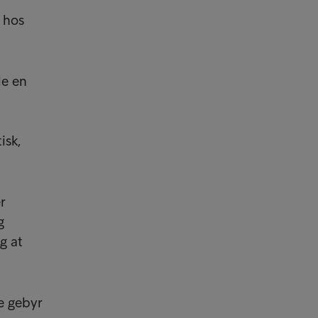
 hos
de en
isk,
r
g
g at
e gebyr