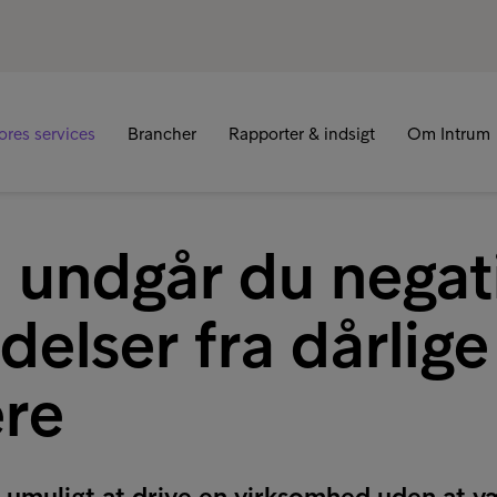
R
ores services
Brancher
Rapporter & indsigt
Om Intrum
 undgår du negat
elser fra dårlige
ere
t umuligt at drive en virksomhed uden at væ