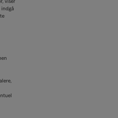
, viser
t indgå
te
nen
alere,
entuel