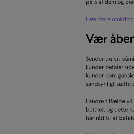
på 3 af dem og der 
Læs mere omkring i
Vær åben
Sender du en påmin
kunder betaler ude
kunder, som ganske 
sandsynligt sætte p
I andre tilfælde vi
betaler, og dette 
har råd til at beta