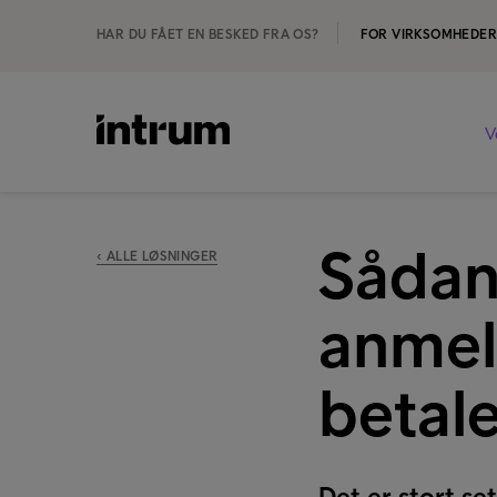
HAR DU FÅET EN BESKED FRA OS?
FOR VIRKSOMHEDE
V
Sådan
‹ ALLE LØSNINGER
anmeld
betal
Det er stort se