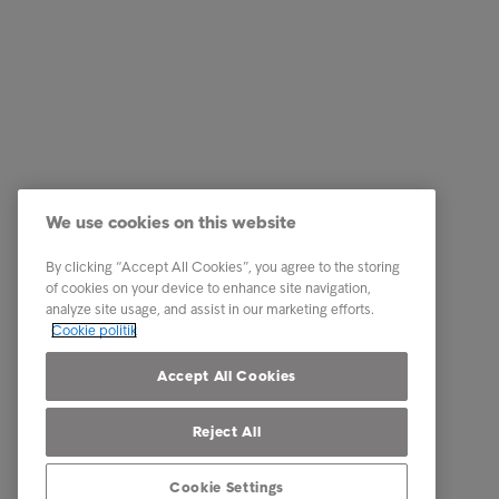
Services
Genveje
Vores services
Karriere
We use cookies on this website
Brancher
Newsro
By clicking “Accept All Cookies”, you agree to the storing
Rapporter & indsigt
Kontakt 
of cookies on your device to enhance site navigation,
analyze site usage, and assist in our marketing efforts.
Om Intrum
Cookie politik
Vores markeder
Accept All Cookies
Reject All
Cookie Settings