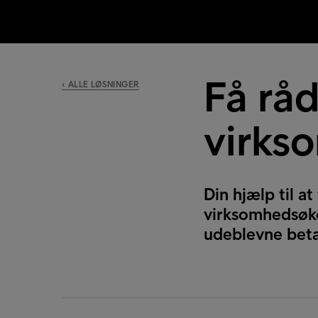
Få råd
‹ ALLE LØSNINGER
virks
Din hjælp til a
virksomhedsøko
udeblevne beta