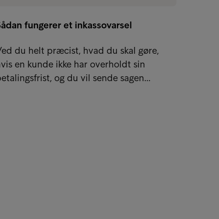
ådan fungerer et inkassovarsel
Hvornå
ed du helt præcist, hvad du skal gøre,
Hvis d
vis en kunde ikke har overholdt sin
sin fak
etalingsfrist, og du vil sende sagen…
udgang
Tips