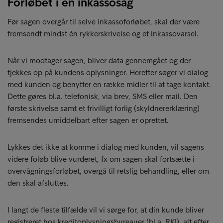
Forløbet i en inkassosag
Før sagen overgår til selve inkassoforløbet, skal der være
fremsendt mindst én rykkerskrivelse og et inkassovarsel.
Når vi modtager sagen, bliver data gennemgået og der
tjekkes op på kundens oplysninger. Herefter søger vi dialog
med kunden og benytter en række midler til at tage kontakt.
Dette gøres bl.a. telefonisk, via brev, SMS eller mail. Den
første skrivelse samt et frivilligt forlig (skyldnererklæring)
fremsendes umiddelbart efter sagen er oprettet.
Lykkes det ikke at komme i dialog med kunden, vil sagens
videre foløb blive vurderet, fx om sagen skal fortsætte i
overvågningsforløbet, overgå til retslig behandling, eller om
den skal afsluttes.
I langt de fleste tilfælde vil vi sørge for, at din kunde bliver
registreret hos kreditoplysningsbureauer (bl.a. RKI), alt efter