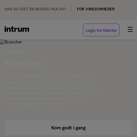
HAR DU FÅET EN BESKED FRA OS?
FOR VIRKSOMHEDER
Login for klienter
Brancher
Brancher
Intrum samarbejder med større virksomheder på
tværs af brancher og sektorer. Derfor har vi
indgående kendskab til behov, der rækker ud over
standardprocesser – højere sagsvolumen, forskellige
sagstyper, særlige juridiske krav, internationale
processer og behov for tæt dialog.
Kom godt i gang