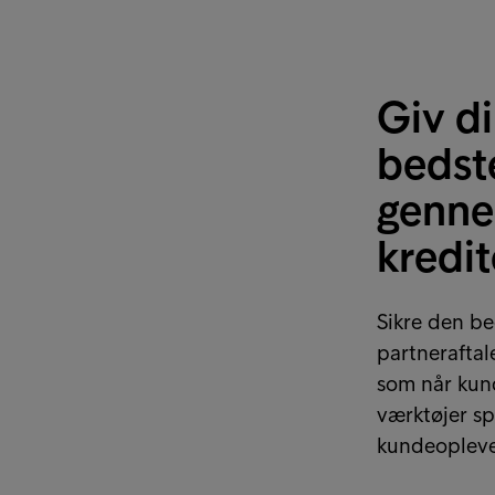
Giv d
bedst
genne
kredi
Sikre den be
partneraftal
som når kund
værktøjer sp
kundeopleve