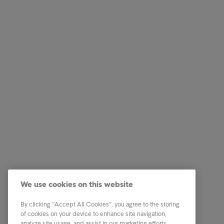
Services
Genveje
Vores services
Karriere
We use cookies on this website
Brancher
Newsro
By clicking “Accept All Cookies”, you agree to the storing
Rapporter & indsigt
Kontakt 
of cookies on your device to enhance site navigation,
analyze site usage, and assist in our marketing efforts.