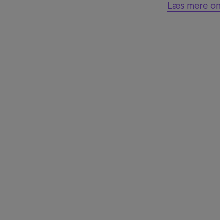
Læs mere om 
Kun
 hos Intrum
Inve
om
Int
os