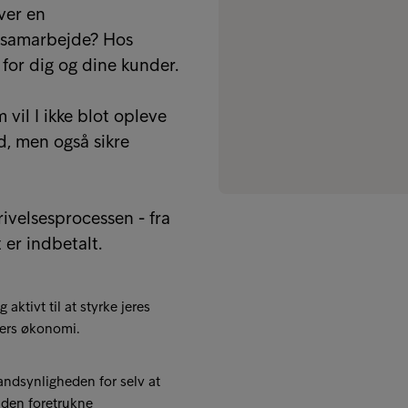
ver en
rsamarbejde? Hos
 for dig og dine kunder.
il I ikke blot opleve
d, men også sikre
ivelsesprocessen - fra
 er indbetalt.
g aktivt til at styrke jeres
ers økonomi.
ndsynligheden for selv at
 den foretrukne