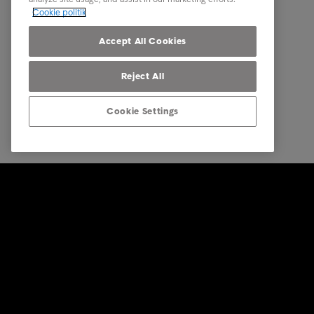
Om Intrum
Cookie politik
Vores markeder
Accept All Cookies
Reject All
Cookie Settings
© Intrum 2025
Fortroligh