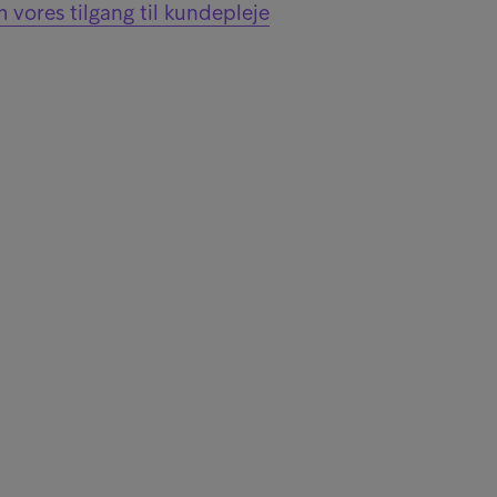
vores tilgang til kundepleje
de
stor Relations
rum com