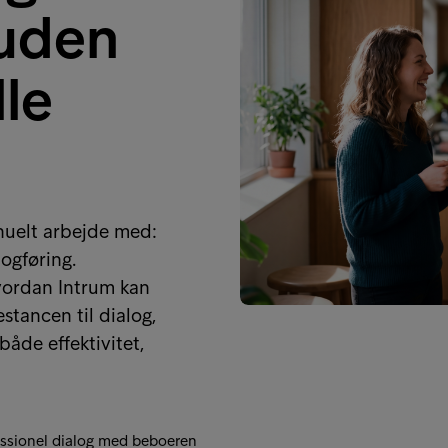
 uden
le
anuelt arbejde med:
bogføring.
hvordan Intrum kan
estancen til dialog,
åde effektivitet,
essionel dialog med beboeren