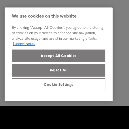
Services
Genveje
Vores services
Karriere
We use cookies on this website
Brancher
Newsro
By clicking “Accept All Cookies”, you agree to the storing
Rapporter & indsigt
Kontakt 
of cookies on your device to enhance site navigation,
analyze site usage, and assist in our marketing efforts.
Om Intrum
Cookie politik
Vores markeder
Accept All Cookies
Reject All
Cookie Settings
© Intrum 2025
Fortroligh