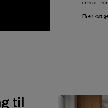
uden at ændr
Få en kort g
g til