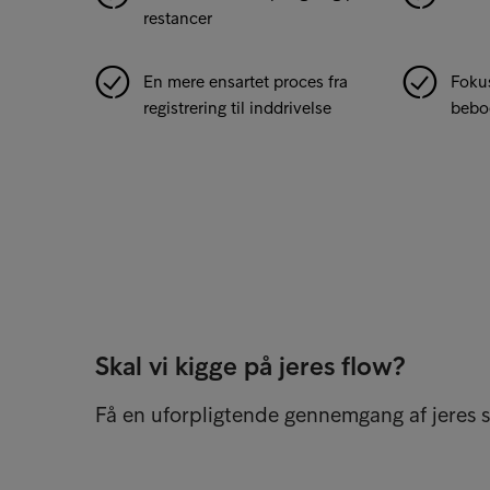
restancer
En mere ensartet proces fra
Fokus
registrering til inddrivelse
bebo
Skal vi kigge på jeres flow?
Få en uforpligtende gennemgang af jeres 