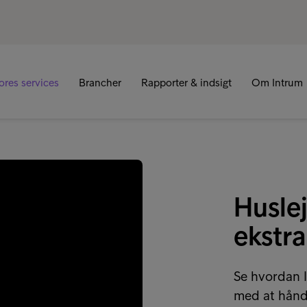
R
ores services
Brancher
Rapporter & indsigt
Om Intrum
Husle
ekstr
Se hvordan 
med at håndt