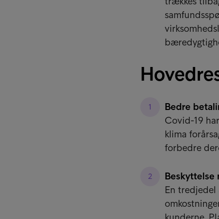
trækkes tilba
samfundsspør
virksomhedsl
bæredygtigh
Hovedres
Bedre betal
Covid-19 har
klima forårs
forbedre dere
Beskyttelse
En tredjedel
omkostninger 
kunderne. Pl