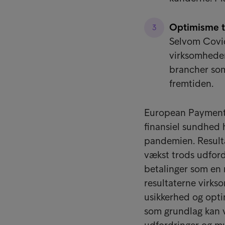
Optimisme 
Selvom Covid
virksomheder
brancher som
fremtiden.
European Payment 
finansiel sundhed 
pandemien. Result
vækst trods udford
betalinger som en 
resultaterne virks
usikkerhed og opt
som grundlag kan v