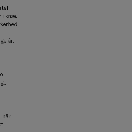
itel
 i knæ,
ikkerhed
ge år.
ke
nge
, når
st