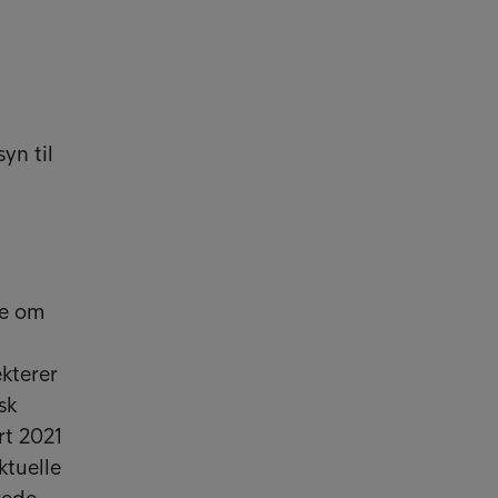
yn til
ke om
kterer
sk
rt 2021
ktuelle