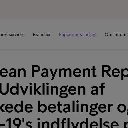
R
ores services
Brancher
Rapporter & indsigt
Om Intrum
ean Payment Rep
Udviklingen af
kede betalinger o
19's indflydelse 