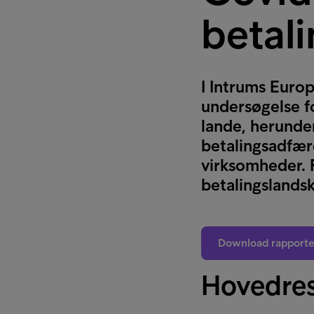
betal
I Intrums Euro
undersøgelse f
lande, herunde
betalingsadfær
virksomheder. F
betalingslandsk
Download rapport
Hovedres