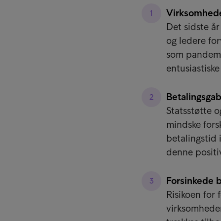
Virksomheder
Det sidste å
og ledere for
som pandemi
entusiastisk
Betalingsgab
Statsstøtte o
mindske forsk
betalingstid 
denne positiv
Forsinkede b
Risikoen for 
virksomheder