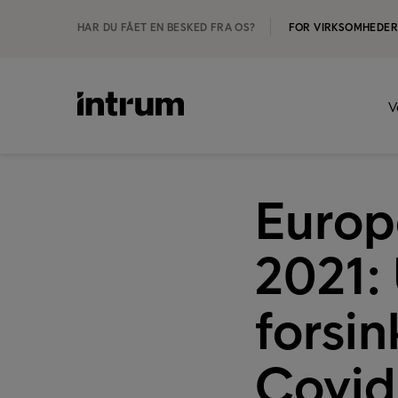
HAR DU FÅET EN BESKED FRA OS?
FOR VIRKSOMHEDE
V
Europ
2021: 
forsin
Covid-