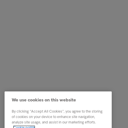
Services
Genveje
Vores services
Karriere
We use cookies on this website
Brancher
Newsro
By clicking “Accept All Cookies”, you agree to the storing
Rapporter & indsigt
Kontakt 
of cookies on your device to enhance site navigation,
analyze site usage, and assist in our marketing efforts.
Om Intrum
Cookie politik