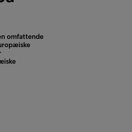
 en omfattende
europæiske
r
æiske