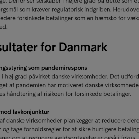
ge. Derfor ser selskaber i højere grad på dette som e
gsmål som kræver regulatorisk indgriben. Herudove
edere forsinkede betalinger som en hæmsko for væk
ed.
ultater for Danmark
ingsstyring som pandemirespons
 i høj grad påvirket danske virksomheder. Det udfor
aget af pandemien har motiveret danske virksomheder 
s håndtering af risikoen for forsinkede betalinger.
 mod lavkonjunktur
 af danske virksomheder planlægger at reducere der
og tage forholdsregler for at sikre hurtigere betaling
aner om at reducere gældsoptagelse er også i fokus.