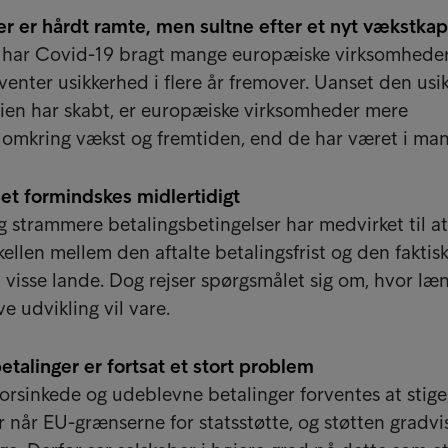
 er hårdt ramte, men sultne efter et nyt vækstkap
r har Covid-19 bragt mange europæiske virksomheder
venter usikkerhed i flere år fremover. Uanset den us
en har skabt, er europæiske virksomheder mere
e omkring vækst og fremtiden, end de har været i man
et formindskes midlertidigt
g strammere betalingsbetingelser har medvirket til at
ellen mellem den aftalte betalingsfrist og den faktis
i visse lande. Dog rejser spørgsmålet sig om, hvor læ
e udvikling vil vare.
etalinger er fortsat et stort problem
forsinkede og udeblevne betalinger forventes at stige
 når EU-grænserne for statsstøtte, og støtten gradvi