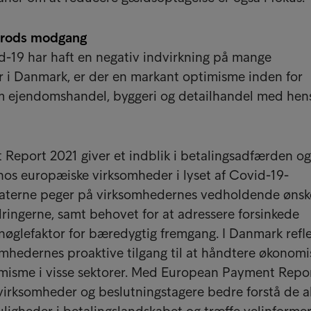
trods modgang
-19 har haft en negativ indvirkning på mange
 i Danmark, er der en markant optimisme inden for
 ejendomshandel, byggeri og detailhandel med hens
Report 2021 giver et indblik i betalingsadfærden og
hos europæiske virksomheder i lyset af Covid-19-
aterne peger på virksomhedernes vedholdende øns
ringerne, samt behovet for at adressere forsinkede
nøglefaktor for bæredygtig fremgang. I Danmark refle
omhedernes proaktive tilgang til at håndtere økonomi
imisme i visse sektorer. Med European Payment Repo
irksomheder og beslutningstagere bedre forstå de a