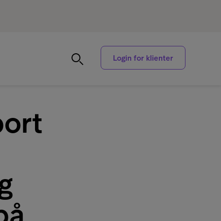
Login for klienter
ort
g
på