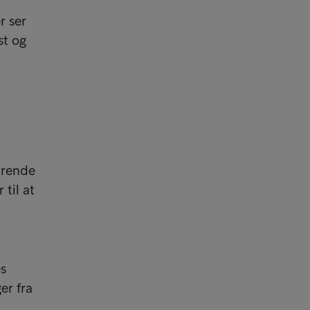
t
r ser
st og
drende
til at
es
er fra