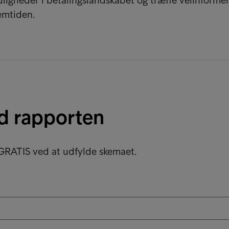
ligheder i betalingslandskabet og træffe velinforme
remtiden.
d rapporten
GRATIS ved at udfylde skemaet.