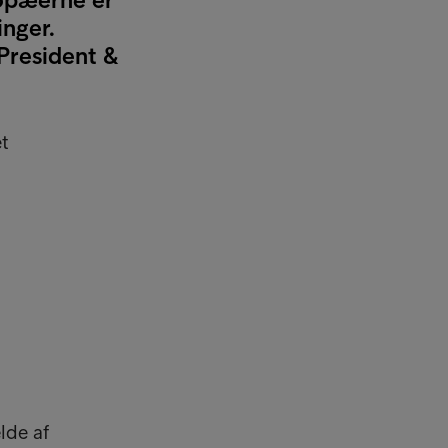
inger.
President &
et
lde af