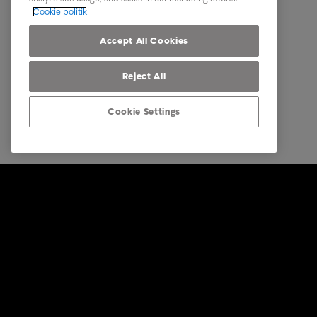
Om Intrum
Cookie politik
Vores markeder
Accept All Cookies
Reject All
Cookie Settings
© Intrum 2025
Fortroligh