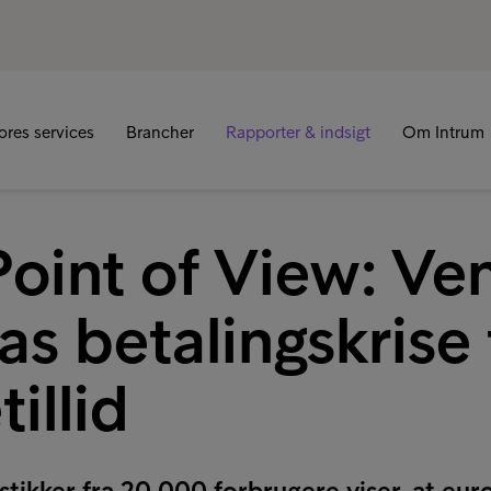
R
ores services
Brancher
Rapporter & indsigt
Om Intrum
oint of View: Ve
s betalingskrise t
illid
tistikker fra 20.000 forbrugere viser, at e