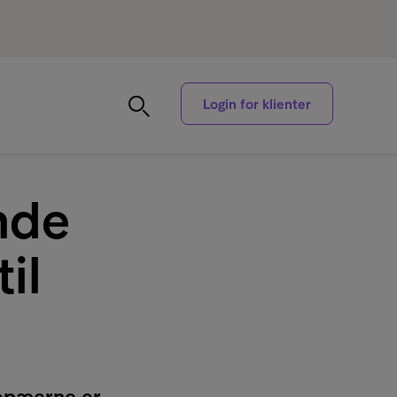
Login for klienter
nde
il
uropæerne er