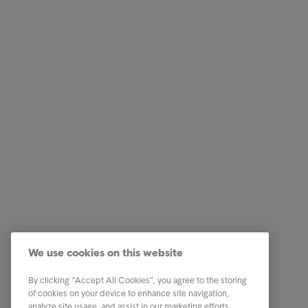
Services
Genveje
Vores services
Karriere
We use cookies on this website
Brancher
Newsro
By clicking “Accept All Cookies”, you agree to the storing
Rapporter & indsigt
Kontakt 
of cookies on your device to enhance site navigation,
analyze site usage, and assist in our marketing efforts.