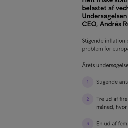
belastet af ved
Undersøgelsen 
CEO, Andrés Ru
Stigende inflation
problem for europ
Årets undersøgelse 
Stigende anta
Tre ud af fir
måned, hvor 
En ud af fem 