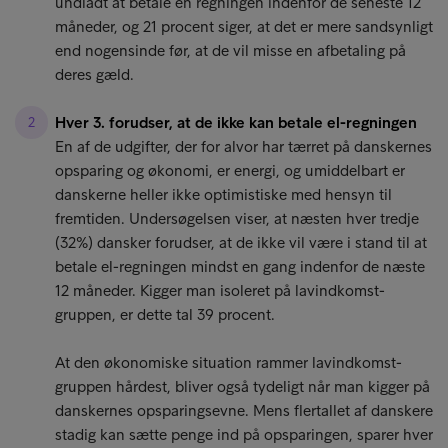
undladt at betale en regningen indenfor de seneste 12
måneder, og 21 procent siger, at det er mere sandsynligt
end nogensinde før, at de vil misse en afbetaling på
deres gæld.
Hver 3. forudser, at de ikke kan betale el-regningen
En af de udgifter, der for alvor har tærret på danskernes
opsparing og økonomi, er energi, og umiddelbart er
danskerne heller ikke optimistiske med hensyn til
fremtiden. Undersøgelsen viser, at næsten hver tredje
(32%) dansker forudser, at de ikke vil være i stand til at
betale el-regningen mindst en gang indenfor de næste
12 måneder. Kigger man isoleret på lavindkomst-
gruppen, er dette tal 39 procent.
At den økonomiske situation rammer lavindkomst-
gruppen hårdest, bliver også tydeligt når man kigger på
danskernes opsparingsevne. Mens flertallet af danskere
stadig kan sætte penge ind på opsparingen, sparer hver