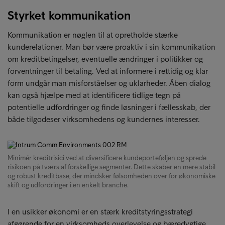
Styrket kommunikation
Kommunikation er nøglen til at opretholde stærke
kunderelationer. Man bør være proaktiv i sin kommunikation
om kreditbetingelser, eventuelle ændringer i politikker og
forventninger til betaling. Ved at informere i rettidig og klar
form undgår man misforståelser og uklarheder. Åben dialog
kan også hjælpe med at identificere tidlige tegn på
potentielle udfordringer og finde løsninger i fællesskab, der
både tilgodeser virksomhedens og kundernes interesser.
Minimér kreditrisici ved at diversificere kundeporteføljen og sprede
risikoen på tværs af forskellige segmenter. Dette skaber en mere stabil
og robust kreditbase, der mindsker følsomheden over for økonomiske
skift og udfordringer i en enkelt branche.
I en usikker økonomi er en stærk kreditstyringsstrategi
afgørende for en virksomheds overlevelse og bæredygtige