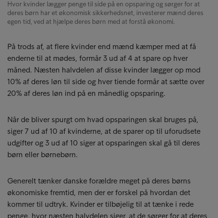
Hvor kvinder lægger penge til side på en opsparing og sørger for at
deres børn har et økonomisk sikkerhedsnet, investerer mænd deres
egen tid, ved at hjælpe deres børn med at forstå økonomi.
På trods af, at flere kvinder end mænd kæmper med at få
enderne til at mødes, formår 3 ud af 4 at spare op hver
måned. Næsten halvdelen af disse kvinder lægger op mod
10% af deres løn til side og hver tiende formår at sætte over
20% af deres løn ind på en månedlig opsparing.
Når de bliver spurgt om hvad opsparingen skal bruges på,
siger 7 ud af 10 af kvinderne, at de sparer op til uforudsete
udgifter og 3 ud af 10 siger at opsparingen skal gå til deres
børn eller børnebørn.
Generelt tænker danske forældre meget på deres børns
økonomiske fremtid, men der er forskel på hvordan det
kommer til udtryk. Kvinder er tilbøjelig til at tænke i rede
penge, hvor næsten halvdelen siger, at de sørger for at deres