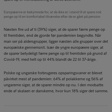
Europæerne er bekymrede for, at de ikke er i stand til at spare nok
penge op til en komfortabel tilværelse efter de er gået på pension
Næsten fire ud af ti (39%) siger, at de sparer færre penge op
til fremtiden, end de gjorde før pandemien begyndte. Når
man ser på aldersgrupper, ligger næsten alle grupper over det
europæiske gennemsnit. Især de yngre europæere siger, at
de sparer betydeligt færre penge op til fremtiden på grund af
Covid-19, med helt op til 44% blandt de 22 til 37-årige.
Polske og ungarske forbrugeres opsparingsvaner er blevet
påvirket mest af pandemien: 64% af polakkerne og 56% af
ungarerne siger, at de sparer mindre op nu. I den modsatte
ende af skalaen er danskerne, hvor kun 18% siger det samme.