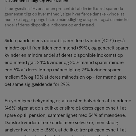
I spørgsmålet: ”Hvor stor en procentdel af din indkomst sparer du
gennemsnitligt op hver måned”, siger hver fjerde danske kvinde, at
hun ikke lægger penge til side månedligt og de sparer også en mindre
andel af deres disponible indkomst op end mænd.
Siden pandemiens udbrud sparer flere kvinder (40%) også
mindre op til fremtiden end mænd (39%), og generelt sparer
kvinder en mindre andel af deres disponible indkomst op
end mænd gør. 24% kvinder og 20% mænd sparer mindre
end 5% af deres løn op månedligt og 23% kvinder sparer
mellem 5% og 10% af deres månedsløn op - for mænd gøre
det same sig gældende for 29%.
En yderligere bekymring er, at næsten halvdelen af kvinderne
(46%) siger, at de slet ikke er sikre på deres egen evne til at
spare op til pension, sammenlignet med 34% af mændene.
Danske kvinder er en kende mere selvsikre, men stadig
angiver hver tredje (33%), at de ikke tror på egen evne til at