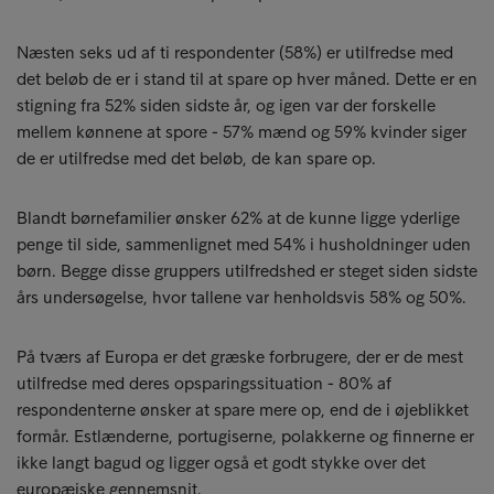
Næsten seks ud af ti respondenter (58%) er utilfredse med
det beløb de er i stand til at spare op hver måned. Dette er en
stigning fra 52% siden sidste år, og igen var der forskelle
mellem kønnene at spore - 57% mænd og 59% kvinder siger
de er utilfredse med det beløb, de kan spare op.
Blandt børnefamilier ønsker 62% at de kunne ligge yderlige
penge til side, sammenlignet med 54% i husholdninger uden
børn. Begge disse gruppers utilfredshed er steget siden sidste
års undersøgelse, hvor tallene var henholdsvis 58% og 50%.
På tværs af Europa er det græske forbrugere, der er de mest
utilfredse med deres opsparingssituation - 80% af
respondenterne ønsker at spare mere op, end de i øjeblikket
formår. Estlænderne, portugiserne, polakkerne og finnerne er
ikke langt bagud og ligger også et godt stykke over det
europæiske gennemsnit.