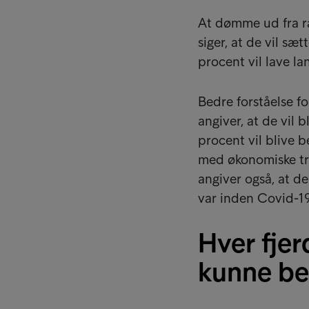
At dømme ud fra r
siger, at de vil sæt
procent vil lave la
Bedre forståelse f
angiver, at de vil 
procent vil blive b
med økonomiske tra
angiver også, at d
var inden Covid-19
Hver fje
kunne be