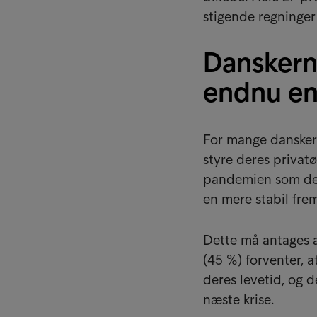
stigende regninger
Danskerne
endnu en
For mange danskere
styre deres privat
pandemien som den 
en mere stabil frem
Dette må antages 
(45 %) forventer, a
deres levetid, og d
næste krise.