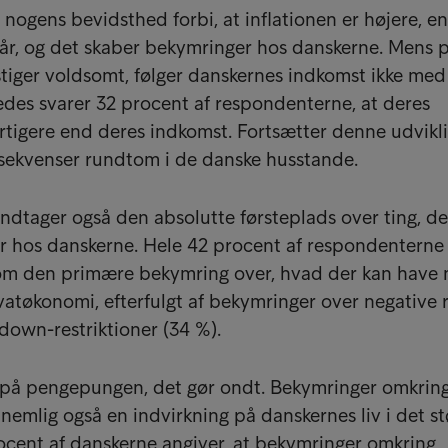
nogens bevidsthed forbi, at inflationen er højere, e
år, og det skaber bekymringer hos danskerne. Mens p
tiger voldsomt, følger danskernes indkomst ikke med 
des svarer 32 procent af respondenterne, at deres
urtigere end deres indkomst. Fortsætter denne udvikli
nsekvenser rundtom i de danske husstande.
indtager også den absolutte førsteplads over ting, de
r hos danskerne. Hele 42 procent af respondenterne
som den primære bekymring over, hvad der kan have 
ivatøkonomi, efterfulgt af bekymringer over negative 
kdown-restriktioner (34 %).
n på pengepungen, det gør ondt. Bekymringer omkrin
nemlig også en indvirkning på danskernes liv i det st
rocent af danskerne angiver, at bekymringer omkring