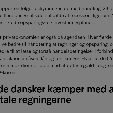
apporten følges bekymringen op med handling. 28 p
te flere penge til side i tilfælde af recession, ligesom 
ngsigtede opsparings- og investeringsplaner.
or privatøkonomien er også på agendaen. Hver fjerde
blive bedre til håndtering af regninger og opsparing, o
edre til at læse og forstå handelsbetingelser i forbin
nsaktioner såsom lån og forsikringer. Hver fjerde (2
e er mindre komfortable med at optage gæld i dag, e
-krisen.
rde dansker kæmper med a
tale regningerne