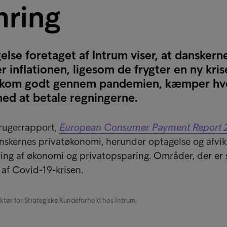
ring
lse foretaget af Intrum viser, at danskern
inflationen, ligesom de frygter en ny kris
e kom godt gennem pandemien, kæmper hv
med at betale regningerne.
brugerrapport,
European Consumer Payment Report 
anskernes privatøkonomi, herunder optagelse og afvik
ng af økonomi og privatopsparing. Områder, der er 
t af Covid-19-krisen.
ektør for Strategiske Kundeforhold hos Intrum.