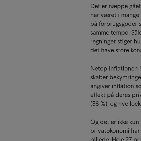
Det er næppe gået 
har været i mange 
på forbrugsgoder s
samme tempo. Såle
regninger stiger h
det have store ko
Netop inflationen 
skaber bekymringe
angiver inflation 
effekt på deres pr
(38 %), og nye loc
Og det er ikke ku
privatøkonomi har 
billede. Hele 27 p