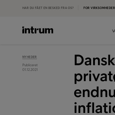
HAR DU FÅET EN BESKED FRA OS?
FOR VIRKSOMHEDE
V
Dansk
NYHEDER
Publiceret
priva
01.12.2021
endnu
inflat