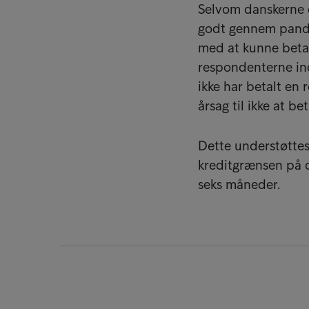
Selvom danskerne er
godt gennem pande
med at kunne betal
respondenterne ind
ikke har betalt en
årsag til ikke at b
Dette understøttes 
kreditgrænsen på de
seks måneder.