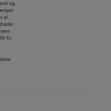
aret sig
 kæmper
t af
igheder
imære
(34 %).
idste