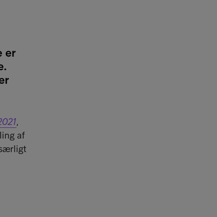
e er
e.
er
2021
,
ling af
særligt