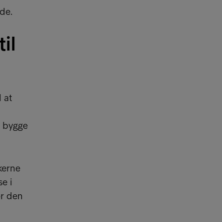
de.
il
 at
g bygge
kerne
e i
ør den