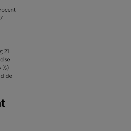
rocent
27
g 21
delse
6 %)
nd de
t