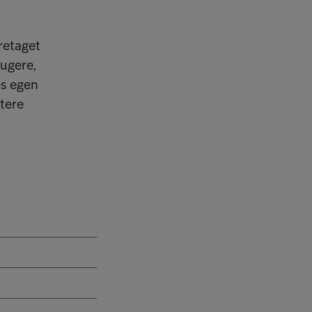
retaget
rugere,
es egen
tere