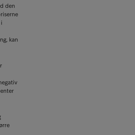
nd den
riserne
i
ng, kan
r
negativ
renter
g
ørre