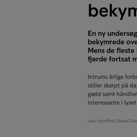
bekym
En ny undersøge
bekymrede over 
Mens de flest
fjerde fortsat 
Intrums årlige for
stiller skarpt på d
gæld samt håndteri
interessante i lyse
Jens Hjortflod, Global Dir