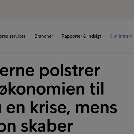
R
ores services
Brancher
Rapporter & indsigt
Om Intrum
erne polstrer
tøkonomien til
 en krise, mens
ion skaber