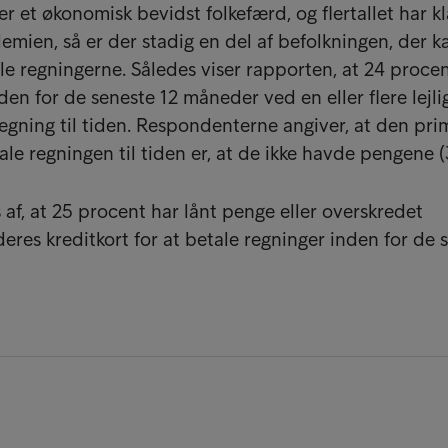
 et økonomisk bevidst folkefærd, og flertallet har kl
mien, så er der stadig en del af befolkningen, der
e regningerne. Således viser rapporten, at 24 procen
en for de seneste 12 måneder ved en eller flere lejl
 regning til tiden. Respondenterne angiver, at den pr
etale regningen til tiden er, at de ikke havde pengene 
af, at 25 procent har lånt penge eller overskredet
res kreditkort for at betale regninger inden for de s