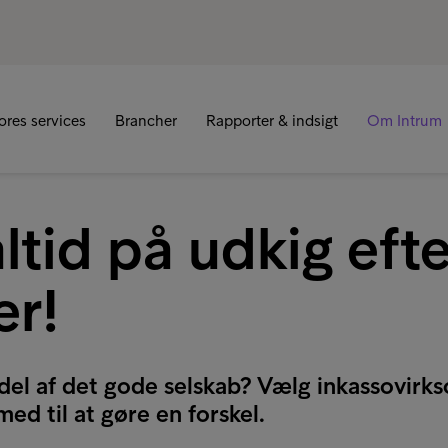
R
ores services
Brancher
Rapporter & indsigt
Om Intrum
altid på udkig eft
er!
 del af det gode selskab? Vælg inkassovir
ed til at gøre en forskel.