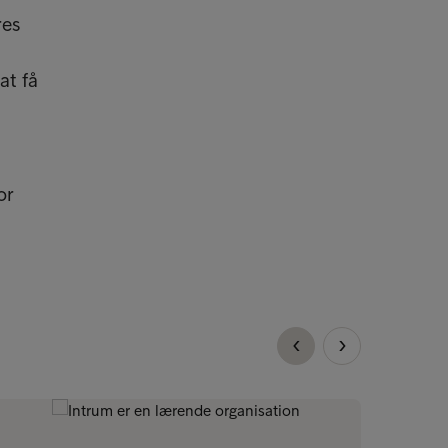
res
at få
or