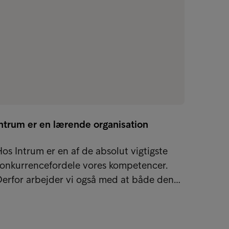
Intrum er en lærende organisation
"Køns
indsig
os Intrum er en af de absolut vigtigste
konkurrencefordele vores kompetencer.
Samme
Derfor arbejder vi også med at både den…
virkso
meritt