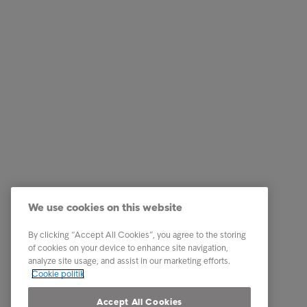
Services
Genveje
Vores services
Karriere
We use cookies on this website
Brancher
Newsro
By clicking “Accept All Cookies”, you agree to the storing
Rapporter & indsigt
Kontakt 
of cookies on your device to enhance site navigation,
analyze site usage, and assist in our marketing efforts.
Om Intrum
Cookie politik
Vores markeder
Accept All Cookies