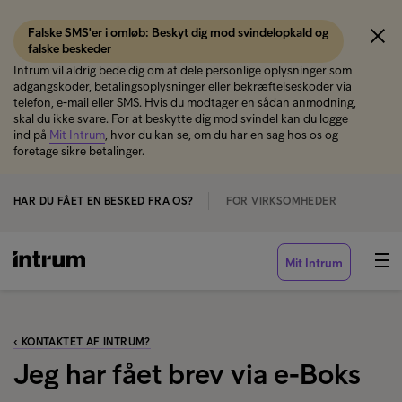
Falske SMS'er i omløb: Beskyt dig mod svindelopkald og
falske beskeder
Intrum vil aldrig bede dig om at dele personlige oplysninger som
adgangskoder, betalingsoplysninger eller bekræftelseskoder via
telefon, e-mail eller SMS. Hvis du modtager en sådan anmodning,
skal du ikke svare. For at beskytte dig mod svindel kan du logge
ind på
Mit Intrum
, hvor du kan se, om du har en sag hos os og
foretage sikre betalinger.
HAR DU FÅET EN BESKED FRA OS?
FOR VIRKSOMHEDER
Mit Intrum
‹ KONTAKTET AF INTRUM?
Jeg har fået brev via e-Boks