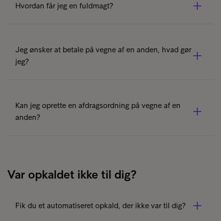
Hvordan får jeg en fuldmagt?
Ønsker du at hjælpe nogen med deres inkassosag, har
du brug for en fuldmagt. Dette er for at beskytte
Jeg ønsker at betale på vegne af en anden, hvad gør
persondata for den person, der har gælden. Derfor
jeg?
bedes I udfylde en fuldmagtserklæring via
Mit Intrum
.
Hvis du ønsker at betale på vegne af en anden person,
så
download venligst denne fuldmagt
og send den til os
Kan jeg oprette en afdragsordning på vegne af en
på mail.
anden?
Ønsker du at oprette en afdragsordning på vegne af en
anden, bedes I begge udfylde en fuldmagtserklæring og
sende ind til os pr. mail.
Var opkaldet ikke til dig?
Download fuldmagt
Fik du et automatiseret opkald, der ikke var til dig?