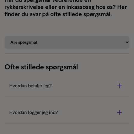
rykkerskrivelse eller en inkassosag hos os? Her
finder du svar på ofte stillede spørgsmål.
Ofte stillede spørgsmål
Hvordan betaler jeg?
Der er forskellige måder at betale på, alt efter hvad der
passer dig bedst:
Hvordan logger jeg ind?
✔ Delvis eller fuld betaling
: Log ind på
Mit Intrum
for at
lave enten en delvis eller fuld betaling.
✔ Log ind nemt og sikkert på
Mit Intrum
med MitID.