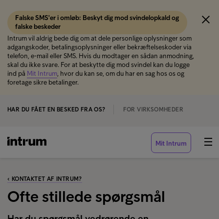
Falske SMS'er i omløb: Beskyt dig mod svindelopkald og
falske beskeder
Intrum vil aldrig bede dig om at dele personlige oplysninger som
adgangskoder, betalingsoplysninger eller bekræftelseskoder via
telefon, e-mail eller SMS. Hvis du modtager en sådan anmodning,
skal du ikke svare. For at beskytte dig mod svindel kan du logge
ind på
Mit Intrum
, hvor du kan se, om du har en sag hos os og
foretage sikre betalinger.
HAR DU FÅET EN BESKED FRA OS?
FOR VIRKSOMHEDER
Mit Intrum
‹ KONTAKTET AF INTRUM?
Ofte stillede spørgsmål
Har du spørgsmål vedrørende en