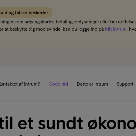
kald og falske beskeder
sninger som adgangskoder, betalingsoplysninger eller bekræftelses
r at beskytte dig mod svindel kan du logge ind på
Mit Intrum
, hv
R
ontaktet af Intrum?
Gode råd
Dette er Intrum
Support
 til et sundt økon