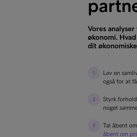
partn
Vores analyser 
økonomi. Hvad 
dit økonomiske
Lav en samliv
også for at f
Styrk forhol
noget sammen
Tal åbent om
åbent om pr