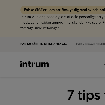
Falske SMS'er i omløb: Beskyt dig mod svindelop
Intrum vil aldrig bede dig om at dele personlige oply
modtager en sådan anmodning, skal du ikke svare. Fo
foretage sikre betalinger.
HAR DU FÅET EN BESKED FRA OS?
FOR VIRKSOMHEDE
K
7 tips