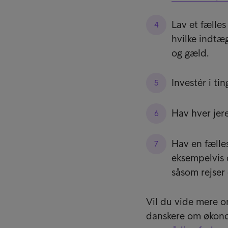
Lav et fælles
hvilke indtæ
og gæld.
Investér i ti
Hav hver jere
Hav en fælles
eksempelvis 
såsom rejser 
Vil du vide mere o
danskere om økono