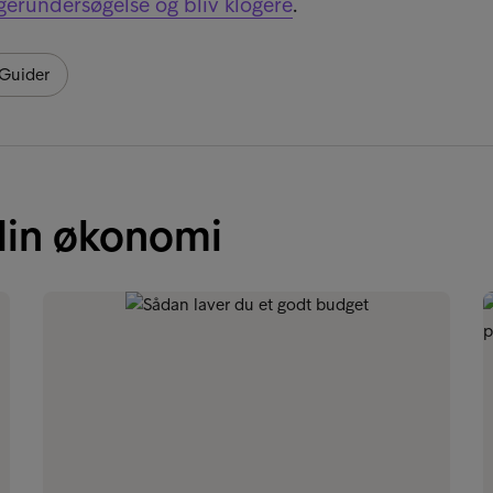
ugerundersøgelse og bliv klogere
.
Guider
 din økonomi