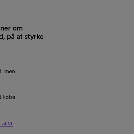
rtner om
, på at styrke
et, men
t købe
 taler