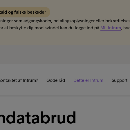
kald og falske beskeder
sninger som adgangskoder, betalingsoplysninger eller bekræftelses
r at beskytte dig mod svindel kan du logge ind på
Mit Intrum
, hv
R
ontaktet af Intrum?
Gode råd
Dette er Intrum
Support
ndatabrud