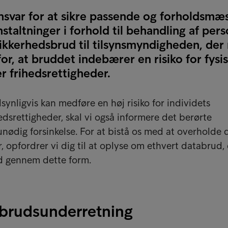
ansvar for at sikre passende og forholdsmæ
staltninger i forhold til behandling af pers
sikkerhedsbrud til tilsynsmyndigheden, de
or, at bruddet indebærer en risiko for fysi
er frihedsrettigheder.
ynligvis kan medføre en høj risiko for individets
edsrettigheder, skal vi også informere det berørte
nødig forsinkelse. For at bistå os med at overholde 
er, opfordrer vi dig til at oplyse om ethvert databrud,
d gennem dette form.
brudsunderretning