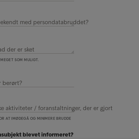
bekendt med persondatabruddet?
ad der er sket
 MEGET SOM MULIGT.
r berørt?
e aktiviteter / foranstaltninger, der er gjort
 FOR AT IMØDEGÅ OG MINIMERE BRUDDE
asubjekt blevet informeret?