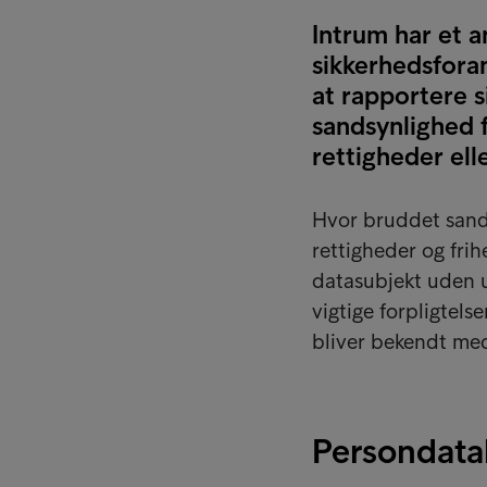
Intrum har et 
sikkerhedsforan
at rapportere 
sandsynlighed f
rettigheder ell
Hvor bruddet sands
rettigheder og frih
datasubjekt uden u
vigtige forpligtels
bliver bekendt me
Persondata