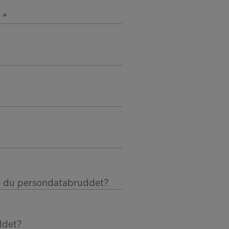
n
 du persondatabruddet?
ddet?