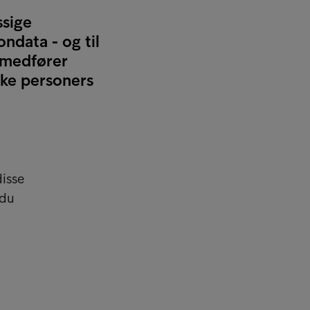
ssige
ondata - og til
r medfører
ske personers
disse
 du