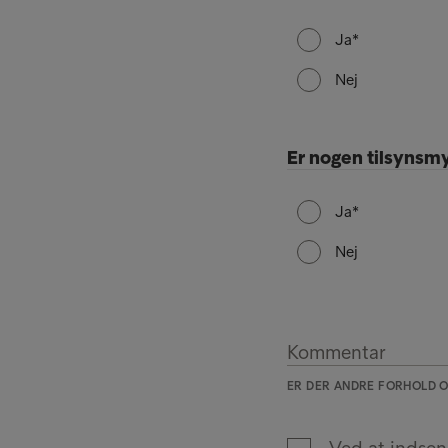
Ja
Nej
Er nogen tilsynsm
Ja
Nej
Kommentar
ER DER ANDRE FORHOLD O