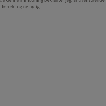
nde denne anmodning bekræfter jeg, at ovenstående
 korrekt og nøjagtig.