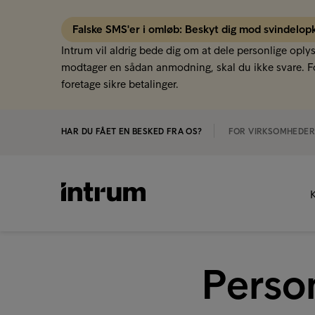
Falske SMS'er i omløb: Beskyt dig mod svindelop
Intrum vil aldrig bede dig om at dele personlige oply
modtager en sådan anmodning, skal du ikke svare. Fo
foretage sikre betalinger.
HAR DU FÅET EN BESKED FRA OS?
FOR VIRKSOMHEDE
K
Perso