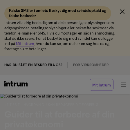
Falske SMS'er i omløb: Beskyt dig mod svindelopkald og
falske beskeder
Intrum vil aldrig bede dig om at dele personlige oplysninger som
adgangskoder, betalingsoplysninger eller bekræftelseskoder via
telefon, e-mail eller SMS. Hvis du modtager en sådan anmodning,
skal du ikke svare. For at beskytte dig mod svindel kan du logge
ind på
Mit Intrum
, hvor du kan se, om du har en sag hos os og
foretage sikre betalinger.
HAR DU FÅET EN BESKED FRA OS?
FOR VIRKSOMHEDER
Mit Intrum
‹ 7 TIPS TIL HVORDAN DU KAN REDUCERE DIT FORBRUG
Guider til at forbedre af din
privatøkonomi