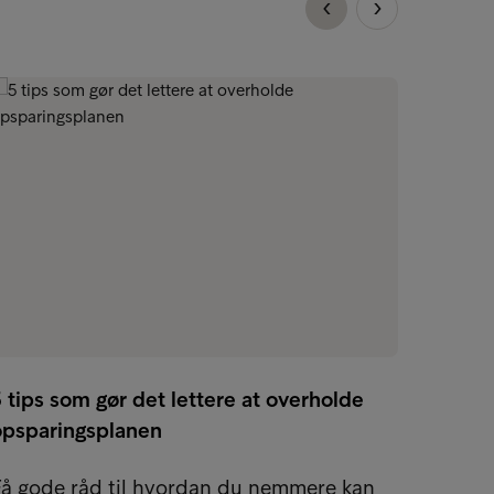
 tips som gør det lettere at overholde
Buffer
opsparingsplanen
økono
Få gode råd til hvordan du nemmere kan
At hav