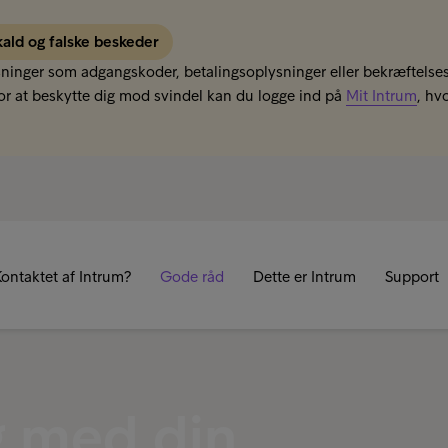
kald og falske beskeder
sninger som adgangskoder, betalingsoplysninger eller bekræftelses
r at beskytte dig mod svindel kan du logge ind på
Mit Intrum
, hv
R
ontaktet af Intrum?
Gode råd
Dette er Intrum
Support
g med din