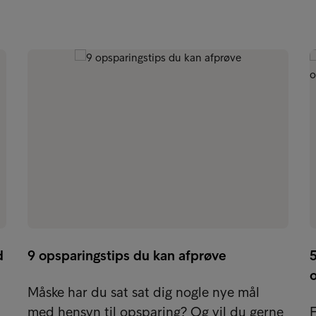
d
9 opsparingstips du kan afprøve
5
Måske har du sat sat dig nogle nye mål
med hensyn til opsparing? Og vil du gerne