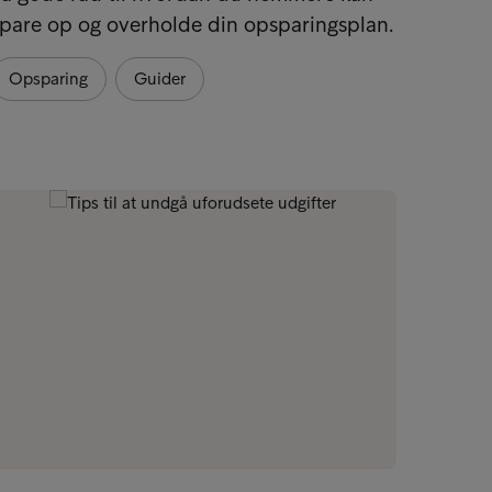
pare op og overholde din opsparingsplan.
økonom
økonom
Opsparing
Guider
Priva