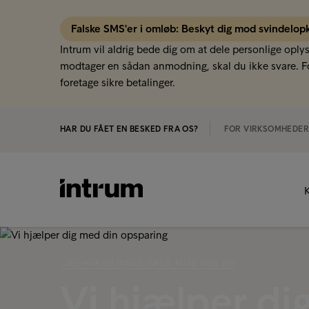
Falske SMS'er i omløb: Beskyt dig mod svindelop
Intrum vil aldrig bede dig om at dele personlige oply
modtager en sådan anmodning, skal du ikke svare. Fo
foretage sikre betalinger.
HAR DU FÅET EN BESKED FRA OS?
FOR VIRKSOMHEDE
K
‹ JEG HAR EN MASSE GÆLD, HVAD GØR JEG
Vi hjælper di