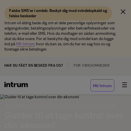
Falske SMS'er i omløb: Beskyt dig mod svindelopkald og
falske beskeder
Intrum vil aldrig bede dig om at dele personlige oplysninger som
adgangskoder, betalingsoplysninger eller bekræftelseskoder via
telefon, e-mail eller SMS. Hvis du modtager en sådan anmodning,
skal du ikke svare. For at beskytte dig mod svindel kan du logge
ind på
Mit Intrum
, hvor du kan se, om du har en sag hos os og
foretage sikre betalinger.
HAR DU FÅET EN BESKED FRA OS?
FOR VIRKSOMHEDER
Mit Intrum
‹ BUFFERKONTO - SÅDAN OPBYGGER DU EN ØKONOMISK BUFFER
Guider til at tage kontrol over
din økonomi