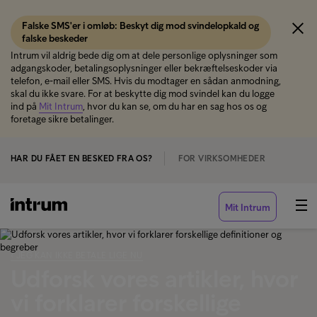
Falske SMS'er i omløb: Beskyt dig mod svindelopkald og
falske beskeder
Intrum vil aldrig bede dig om at dele personlige oplysninger som
adgangskoder, betalingsoplysninger eller bekræftelseskoder via
telefon, e-mail eller SMS. Hvis du modtager en sådan anmodning,
skal du ikke svare. For at beskytte dig mod svindel kan du logge
ind på
Mit Intrum
, hvor du kan se, om du har en sag hos os og
foretage sikre betalinger.
HAR DU FÅET EN BESKED FRA OS?
FOR VIRKSOMHEDER
Mit Intrum
‹ JEG KAN IKKE BETALE LIGE NU
Udforsk vores artikler, hvor
vi forklarer forskellige