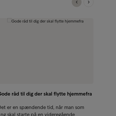
ode råd til dig der skal flytte hjemmefra
Tag ko
Det er en spændende tid, når man som
Få eff
ng skal starte på en videregående
pengeb