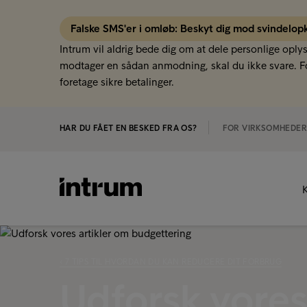
Falske SMS'er i omløb: Beskyt dig mod svindelop
Intrum vil aldrig bede dig om at dele personlige oply
modtager en sådan anmodning, skal du ikke svare. Fo
foretage sikre betalinger.
HAR DU FÅET EN BESKED FRA OS?
FOR VIRKSOMHEDE
K
‹ 7 TIPS TIL HVORDAN DU KAN REDUCERE DIT FORBRUG
Udforsk vores