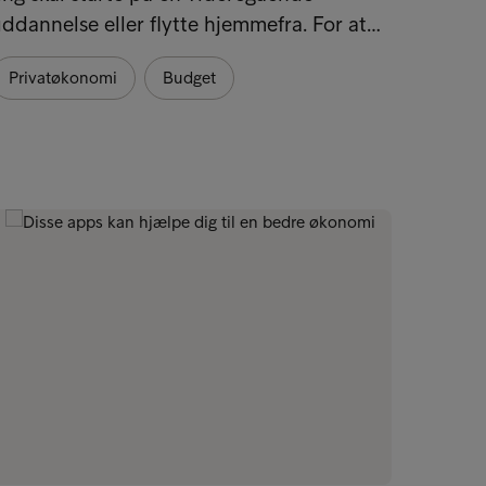
ddannelse eller flytte hjemmefra. For at…
for di
Privatøkonomi
Budget
Priva
Tips t