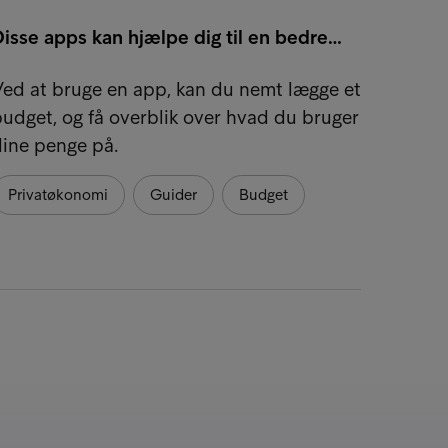
isse apps kan hjælpe dig til en bedre…
Selvom
foruds
ed at bruge en app, kan du nemt lægge et
for at
udget, og få overblik over hvad du bruger
dine penge på.
Opspa
Privatøkonomi
Guider
Budget