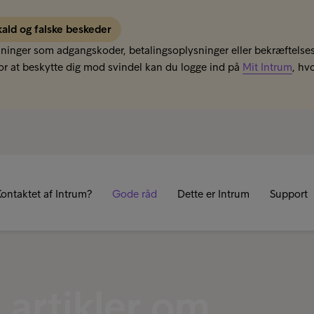
kald og falske beskeder
sninger som adgangskoder, betalingsoplysninger eller bekræftelses
r at beskytte dig mod svindel kan du logge ind på
Mit Intrum
, hv
R
ontaktet af Intrum?
Gode råd
Dette er Intrum
Support
 artikler om