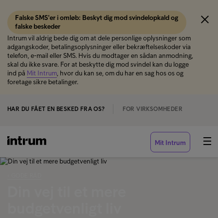
Falske SMS'er i omløb: Beskyt dig mod svindelopkald og
falske beskeder
Intrum vil aldrig bede dig om at dele personlige oplysninger som
adgangskoder, betalingsoplysninger eller bekræftelseskoder via
telefon, e-mail eller SMS. Hvis du modtager en sådan anmodning,
skal du ikke svare. For at beskytte dig mod svindel kan du logge
ind på
Mit Intrum
, hvor du kan se, om du har en sag hos os og
foretage sikre betalinger.
HAR DU FÅET EN BESKED FRA OS?
FOR VIRKSOMHEDER
Mit Intrum
‹ GODE RÅD
Din vej til et mere
budgetvenligt liv