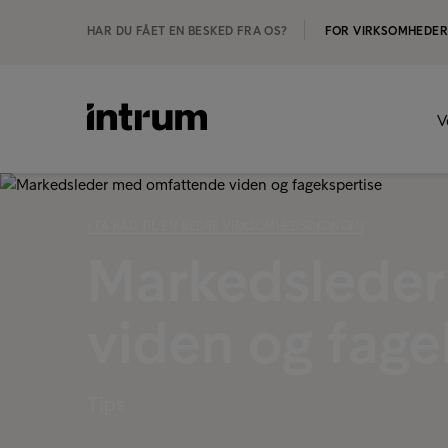
HAR DU FÅET EN BESKED FRA OS?
FOR VIRKSOMHEDE
V
‹ FÅ RÅD TIL EN BEDRE VIRKSOMHEDSØKONOMI
Markedslede
viden og fage
Tips