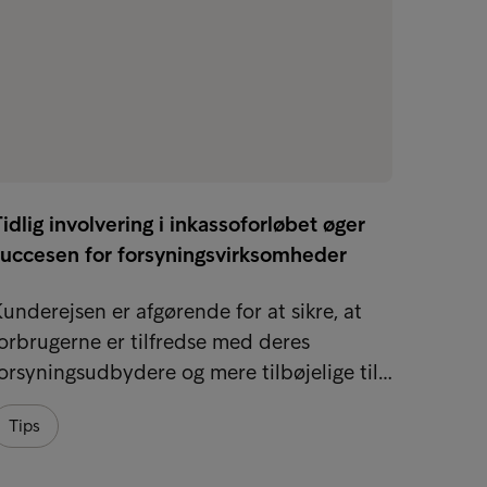
idlig involvering i inkassoforløbet øger
Hvorfo
succesen for forsyningsvirksomheder
inkas
underejsen er afgørende for at sikre, at
Det ka
orbrugerne er tilfredse med deres
sig ret
orsyningsudbydere og mere tilbøjelige til…
og en k
Tips
Tips
Økono