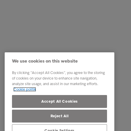
Services
Genveje
Vores services
Karriere
We use cookies on this website
Brancher
Newsro
By clicking “Accept All Cookies”, you agree to the storing
Rapporter & indsigt
Kontakt 
of cookies on your device to enhance site navigation,
analyze site usage, and assist in our marketing efforts.
Om Intrum
Cookie politik
Vores markeder
Accept All Cookies
Reject All
Cookie Settings