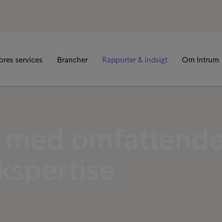
R
ores services
Brancher
Rapporter & indsigt
Om Intrum
r med omfattend
kspertise