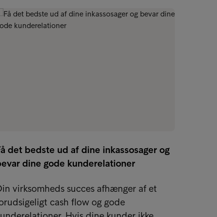
å det bedste ud af dine inkassosager og
bevar dine gode kunderelationer
15 effe
dine 
in virksomheds succes afhænger af et
orudsigeligt cash flow og gode
Hvert 
underelationer. Hvis dine kunder ikke…