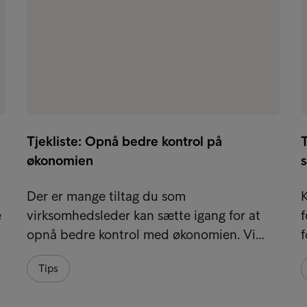
Tjekliste: Opnå bedre kontrol på
T
økonomien
Der er mange tiltag du som
K
e
virksomhedsleder kan sætte igang for at
f
opnå bedre kontrol med økonomien. Vi…
f
Tips