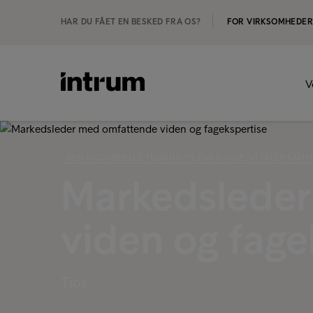
HAR DU FÅET EN BESKED FRA OS?
FOR VIRKSOMHEDE
V
‹ DEN INDIVIDUELLE TILGANG TIL DIN KUNDE: VI TALER SAM
Markedslede
viden og fage
Tips