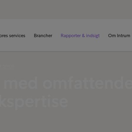
R
ores services
Brancher
Rapporter & indsigt
Om Intrum
ME SPROG
r med omfattend
kspertise