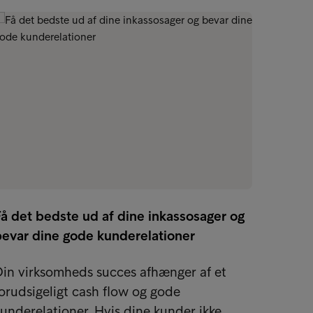
å det bedste ud af dine inkassosager og
bevar dine gode kunderelationer
15 effe
dine 
in virksomheds succes afhænger af et
orudsigeligt cash flow og gode
Hvert 
underelationer. Hvis dine kunder ikke…