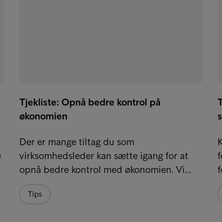
Tjekliste: Opnå bedre kontrol på
T
økonomien
Der er mange tiltag du som
K
e
virksomhedsleder kan sætte igang for at
f
opnå bedre kontrol med økonomien. Vi…
f
Tips