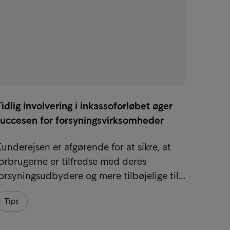
idlig involvering i inkassoforløbet øger
Hvorfo
succesen for forsyningsvirksomheder
inkas
underejsen er afgørende for at sikre, at
Det ka
orbrugerne er tilfredse med deres
sig ret
orsyningsudbydere og mere tilbøjelige til…
og en k
Tips
Tips
Økono