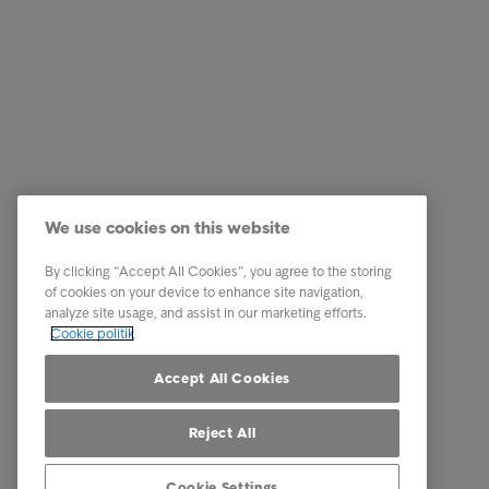
Services
Genveje
Vores services
Karriere
We use cookies on this website
Brancher
Newsro
By clicking “Accept All Cookies”, you agree to the storing
Rapporter & indsigt
Kontakt 
of cookies on your device to enhance site navigation,
analyze site usage, and assist in our marketing efforts.
Om Intrum
Cookie politik
Vores markeder
Accept All Cookies
Reject All
Cookie Settings