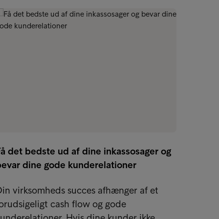
å det bedste ud af dine inkassosager og
bevar dine gode kunderelationer
15 effe
dine 
in virksomheds succes afhænger af et
orudsigeligt cash flow og gode
Hvert 
underelationer. Hvis dine kunder ikke…