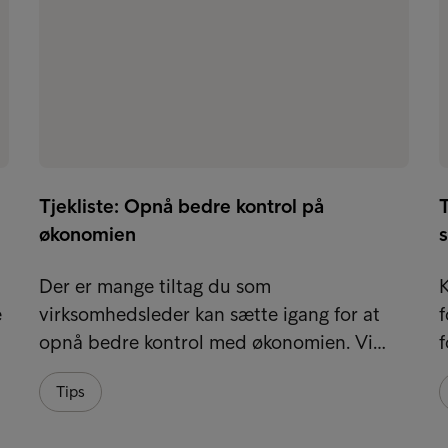
Tjekliste: Opnå bedre kontrol på
T
økonomien
Der er mange tiltag du som
K
e
virksomhedsleder kan sætte igang for at
f
opnå bedre kontrol med økonomien. Vi…
f
Tips