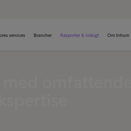
R
ores services
Brancher
Rapporter & indsigt
Om Intrum
r med omfattend
kspertise