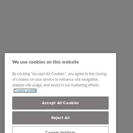
Services
Genveje
Vores services
Karriere
We use cookies on this website
Brancher
Newsro
By clicking “Accept All Cookies”, you agree to the storing
Rapporter & indsigt
Kontakt 
of cookies on your device to enhance site navigation,
analyze site usage, and assist in our marketing efforts.
Om Intrum
Cookie politik
Vores markeder
Accept All Cookies
Reject All
Cookie Settings