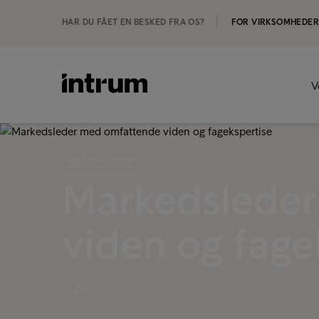
HAR DU FÅET EN BESKED FRA OS?
FOR VIRKSOMHEDE
V
‹ BÆREDYGTIGHED
Markedslede
viden og fage
Tips