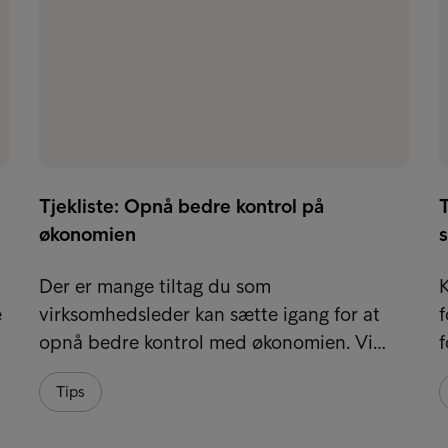
Tjekliste: Opnå bedre kontrol på
T
økonomien
Der er mange tiltag du som
K
e
virksomhedsleder kan sætte igang for at
f
opnå bedre kontrol med økonomien. Vi…
f
Tips