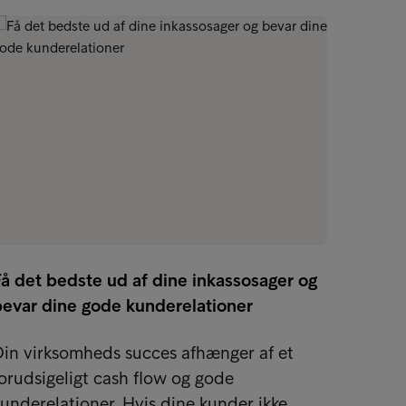
å det bedste ud af dine inkassosager og
bevar dine gode kunderelationer
15 effe
dine 
in virksomheds succes afhænger af et
orudsigeligt cash flow og gode
Hvert 
underelationer. Hvis dine kunder ikke…