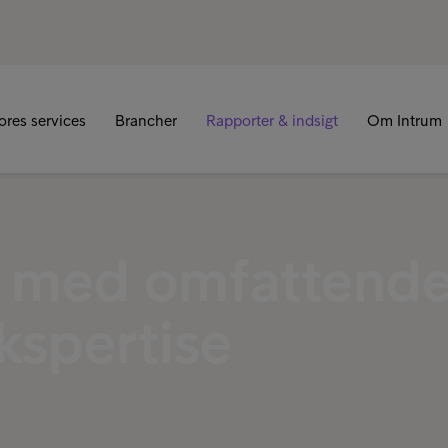
R
ores services
Brancher
Rapporter & indsigt
Om Intrum
r med omfattend
kspertise