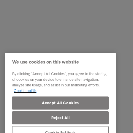
Services
Genveje
Vores services
Karriere
We use cookies on this website
Brancher
Newsro
By clicking “Accept All Cookies”, you agree to the storing
Rapporter & indsigt
Kontakt 
of cookies on your device to enhance site navigation,
analyze site usage, and assist in our marketing efforts.
Om Intrum
Cookie politik
Vores markeder
Accept All Cookies
Reject All
Cookie Settings