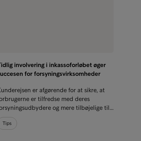
idlig involvering i inkassoforløbet øger
Hvorfo
succesen for forsyningsvirksomheder
inkas
underejsen er afgørende for at sikre, at
Det ka
orbrugerne er tilfredse med deres
sig ret
orsyningsudbydere og mere tilbøjelige til…
og en k
Tips
Tips
Økono